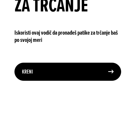
ZA TRČANJE
Iskoristi ovaj vodič da pronađeš patike za trčanje baš
po svojoj meri
KRENI